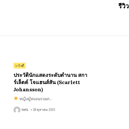
Skip
รีวิ
to
content
on
0 Comment
Posted
ประวัติ
วาไรตี้
นัก
in
แสดง
ประวัตินักแสดงระดับตำนาน สกา
ระดับ
ตำนาน
ร์เล็ตต์ โจแฮนส์สัน (Scarlett
สกา
ร์เล็ตต์
Johansson)
โจ
แฮนส์
สัน
หญิงผู้หลอมรวมค…
(Scarlett
Johansson)
teeta
28 ตุลาคม 2025