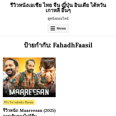
Skip
รีวิวหนังเอเชีย ไทย จีน ญี่ปุ่น อินเดีย ไต้หวัน
to
เกาหลี อื่นๆ
content
ดูหนังออนไลน์
Menu
ป้ายกำกับ:
FahadhFaasil
on
0 Comment
รีวิว
หนัง:
Maareesan
(2025)
การ
เดิน
ทาง
ไม่รู้
ลืม
Posted
รีวิว วิจารณ์หนัง เรื่องย่อ
in
รีวิวหนัง: Maareesan (2025)