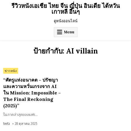
Skip
รีวิวหนังเอเชีย ไทย จีน ญี่ปุ่น อินเดีย ไต้หวัน
to
เกาหลี อื่นๆ
content
ดูหนังออนไลน์
Menu
ป้ายกำกับ:
AI villain
on
0 Comment
Posted
ข่าวหนัง
“ศัตรู
แห่ง
in
อนาคต
“ศัตรูแห่งอนาคต – ปรัชญา
–
ปรัชญา
และความหวั่นเกรงจาก AI
และ
ใน Mission: Impossible –
ความ
หวั่น
The Final Reckoning
เกรง
จาก
(2025)”
AI
ใน
Mission:
ในภาคล่าสุดของแฟร…
Impossible
–
teeta
28 ตุลาคม 2025
The
Final
Reckoning