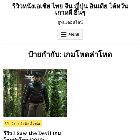
Skip
รีวิวหนังเอเชีย ไทย จีน ญี่ปุ่น อินเดีย ไต้หวัน
to
เกาหลี อื่นๆ
content
ดูหนังออนไลน์
Menu
ป้ายกำกับ:
เกมโหดล่าโหด
on
0 Comment
รีวิว
I
Saw
the
Devil
เกม
โหด
ล่า
โหด
(2010)
Posted
รีวิว วิจารณ์หนัง เรื่องย่อ
in
รีวิว I Saw the Devil เกม