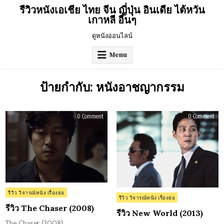
Skip
รีวิวหนังเอเชีย ไทย จีน ญี่ปุ่น อินเดีย ไต้หวัน
to
เกาหลี อื่นๆ
content
ดูหนังออนไลน์
Menu
ป้ายกำกับ:
หนังอาชญากรรม
on
on
0 Comment
0 Comment
รีวิว
รีวิว
The
Ne
Chaser
Wor
(2008)
(201
Posted
รีวิว วิจารณ์หนัง เรื่องย่อ
Posted
รีวิว วิจารณ์หนัง เรื่องย่อ
in
in
รีวิว The Chaser (2008)
รีวิว New World (2013)
The Chaser (2008)…