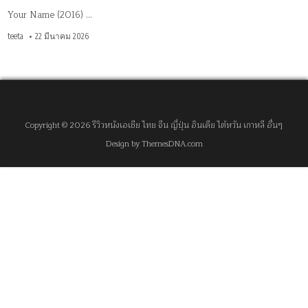
Your Name (2016) …
teeta
22 มีนาคม 2026
Copyright © 2026 รีวิวหนังเอเชีย ไทย จีน ญี่ปุ่น อินเดีย ไต้หวัน เกาหลี อื่นๆ
Design by ThemesDNA.com