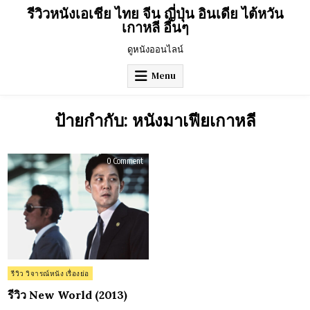
Skip
รีวิวหนังเอเชีย ไทย จีน ญี่ปุ่น อินเดีย ไต้หวัน
to
เกาหลี อื่นๆ
content
ดูหนังออนไลน์
Menu
ป้ายกำกับ:
หนังมาเฟียเกาหลี
on
0 Comment
รีวิว
New
World
(2013)
Posted
รีวิว วิจารณ์หนัง เรื่องย่อ
in
รีวิว New World (2013)