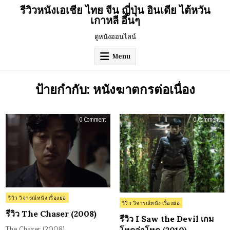
Skip
รีวิวหนังเอเชีย ไทย จีน ญี่ปุ่น อินเดีย ไต้หวัน
to
เกาหลี อื่นๆ
content
ดูหนังออนไลน์
Menu
ป้ายกำกับ:
หนังฆาตกรต่อเนื่อง
on
on
0 Comment
0 Comment
รีวิว
รีวิว
The
I
Chaser
Saw
(2008)
the
Devi
เกม
โห
ล่า
โห
(20
Posted
รีวิว วิจารณ์หนัง เรื่องย่อ
Posted
รีวิว วิจารณ์หนัง เรื่องย่อ
in
in
รีวิว The Chaser (2008)
รีวิว I Saw the Devil เกม
The Chaser (2008)…