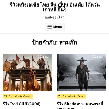
Skip
รีวิวหนังเอเชีย ไทย จีน ญี่ปุ่น อินเดีย ไต้หวัน
to
เกาหลี อื่นๆ
content
ดูหนังออนไลน์
Menu
ป้ายกำกับ:
สามก๊ก
on
on
0 Comment
0 Comment
รีวิว
รีวิว
Red
Sha
Cliff
จอ
(2008)
คน
กระบ
เงา
(201
Posted
Posted
รีวิว วิจารณ์หนัง เรื่องย่อ
รีวิว วิจารณ์หนัง เรื่องย่อ
in
in
รีวิว Red Cliff (2008)
รีวิว Shadow จอมคนกระบี่