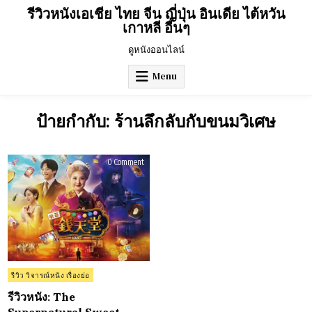
Skip
รีวิวหนังเอเชีย ไทย จีน ญี่ปุ่น อินเดีย ไต้หวัน
to
เกาหลี อื่นๆ
content
ดูหนังออนไลน์
Menu
ป้ายกำกับ:
ร้านลึกลับกับขนมวิเศษ
on
0 Comment
รีวิว
หนัง:
The
Supernatural
Sweet
Shop
The
Movie
(2024)
เซ
นิ
เท็น
โต
Posted
รีวิว วิจารณ์หนัง เรื่องย่อ
ร้าน
in
ลึกลับ
กับ
รีวิวหนัง: The
ขนม
วิเศษ