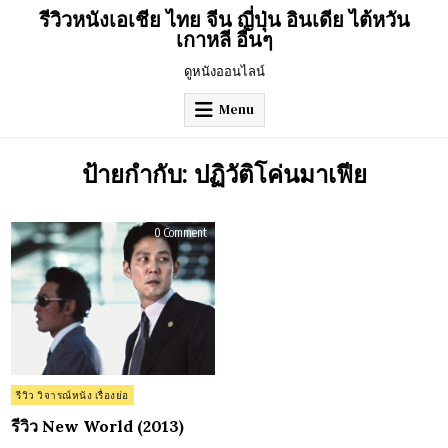
Skip
รีวิวหนังเอเชีย ไทย จีน ญี่ปุ่น อินเดีย ไต้หวัน
to
เกาหลี อื่นๆ
content
ดูหนังออนไลน์
Menu
ป้ายกำกับ:
ปฏิวัติโค่นมาเฟีย
on
0 Comment
รีวิว
New
World
(2013)
Posted
รีวิว วิจารณ์หนัง เรื่องย่อ
in
รีวิว New World (2013)