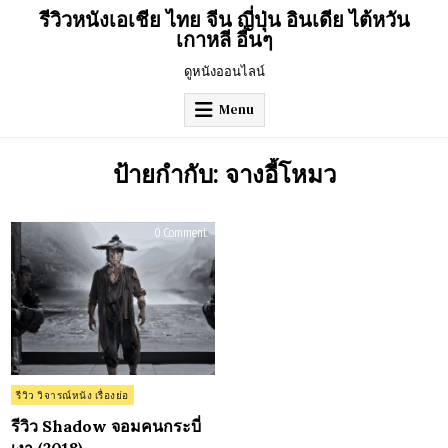
Skip
รีวิวหนังเอเชีย ไทย จีน ญี่ปุ่น อินเดีย ไต้หวัน
to
เกาหลี อื่นๆ
content
ดูหนังออนไลน์
Menu
ป้ายกำกับ:
จางอี้โหมว
on
0 Comment
รีวิว
Shadow
จอม
คน
กระบี่
เงา
(2018)
Posted
รีวิว วิจารณ์หนัง เรื่องย่อ
in
รีวิว Shadow จอมคนกระบี่